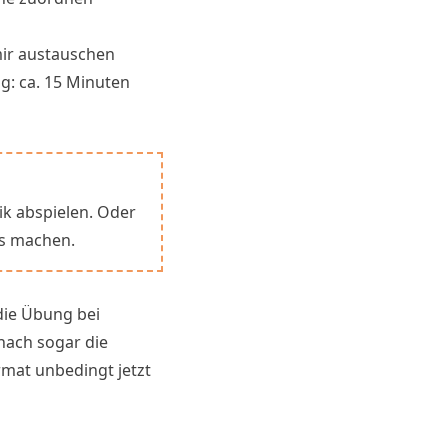
ir austauschen
g: ca. 15 Minuten
ik abspielen. Oder
us machen.
die Übung bei
nach sogar die
rmat unbedingt jetzt