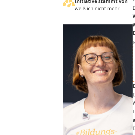
Initiative stammt von
weiß ich nicht mehr
j
D
L
a
D