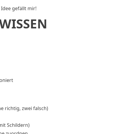
 Idee gefällt mir!
 WISSEN
oniert
 richtig, zwei falsch)
it Schildern)
che zuordnen