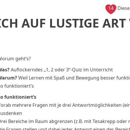
14
Diese
ICH AUF LUSTIGE ART
Worum geht’s?
Was?
Auflockerndes „1, 2 oder 3“-Quiz im Unterricht
Warum?
Weil Lernen mit Spaß und Bewegung besser funkti
o funktioniert’s
o funktioniert’s
orab mehrere Fragen mit je drei Antwortmöglichkeiten (eine
ausdenken
rei Bereiche im Raum abgrenzen (z.B. mit Tesakrepp oder m
ie Fragen stellen und dabei jeder Antwort einen der Berei