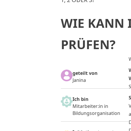
WIE KANN 
PRÜFEN?
geteilt von
Janina
S
S
Ich bin
V
Mitarbeiter:in in
Bildungsorganisation
D
D